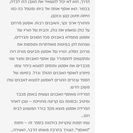
הדרך, הוא לא יכול להשאיר את האבן הזו לבדה, 
בכפור. הוא אוסף אותה אל ביתו ומטפל בה כמו 
הייתה תינוק קטן ונזקק. 
והחורף ארוך וקר, והאבנים רבות. אסטון מרחם 
על כולן ומאמץ את כולן. והבית של הוריו של 
אסטון מתמלא באבנים מכל הסוגים והגדלים, 
שנחות להן במיטות מאולתרות ותופסות את 
מרחב הסלון. הוריו של אסטון מביעים מורת רוח 
ומתקשים להתמודד עם אוסף האבנים ומצד שני 
מכבדים את אסטון ומנסים למצוא ביחד עימו 
פיתרון לאוסף האבנים ההולך וגדל. בסיומו של 
הספר עוזרים ההורים לאסטון למצוא לאבנים שלו 
משכן חדש. 
הפרידה מאוסף האבנים נעשית באופן מכבד 
ומיטיב ובסופה גם קריצה מחוייכת – שכן לאחר 
הפרידה אסטון מוצא מקל בודד המשווע לבית 
חם...
שתי תמות עיקריות בולטות בספר זה – תימת 
"האוסף", הצורך בהרבה מאותו הדבר, האגירה... 