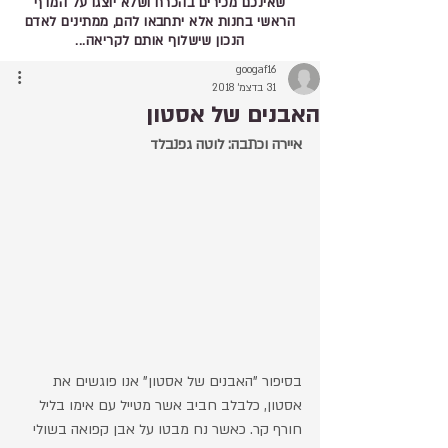
שאינכם מכירים בהכרח ושלא יוצגו על המדף
הראשי בחנות אלא יתחבאו להם, ממתינים לאדם
הנכון שישלוף אותם לקריאה...
googaf16
31 בדצמ׳ 2018
האבנים של אסטון
איירה וכתבה: לוטה גפנבלד
בסיפור "האבנים של אסטון" אנו פוגשים את 
אסטון, כלבלב חביב אשר מטייל עם אימו בליל 
חורף קר. כאשר נח מבטו על אבן קפואה בשולי 