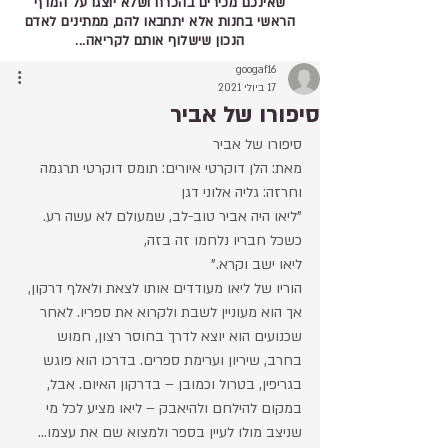
שאינכם מכירים בהכרח ושלא יוצגו על המדף
הראשי בחנות אלא יתחבאו להם, ממתינים לאדם
הנכון שישלוף אותם לקריאה...
googaf16
17 ביולי 2021
סיפורו של אביר
סיפורו של אביר
מאת: הלן דוקרטי איורים: תומס דוקרטי תרגמה 
וחרזה: גליה אלוני דגן
"ליאו היה אביר טוב-לב, שמעולם לא עשה רע.
כשכל חבריו נלחמו זה בזה,
ליאו ישב וקרא."
הוריו של ליאו מעודדים אותו לצאת ולאלף דרקון, 
אך הוא מעוניין לשבת ולקרוא את ספריו. לאחר 
שכנועים הוא יוצא לדרך בחוסר רצון, חמוש 
בחרב, שיריון וערימת ספרים. בדרכו הוא פוגש 
בגריפין, בטרול וכמובן – בדרקון האיום. אבל, 
במקום להילחם ולהיאבק – ליאו מציע לכל מי 
שניצב מולו לעיין בספר ולמצוא שם את עצמו... 