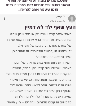
שאינכם מכירים בהכרח ושלא יוצגו על המדף
הראשי בחנות אלא יתחבאו להם, ממתינים לאדם
הנכון שישלוף אותם לקריאה...
googaf16
30 בנוב׳ 2024
העץ שאף ילד לא דמיין
מאת: אתגר קרת ושירה גפן איורים: שרון שפיץ
את ההמלצה על הספר הבא אפתח בקטע משירו 
של מארק סטרנד, בתרגומו של עוזי וייל:
"בשדהאני היעדרושל שדה.ככה זה תמיד.היכן 
שאני נמצאאני מה שחסר."
השיר הזה ליווה אותי בעת קריאתו של הספר 
האחרון שכתבו יחד קרת וגפן. בספר, המורה 
מבקשת מהילדים והילדות לדמיין עצים עבור חצר 
בית הספר היבשה והמוזנחת. כל עץ שידמיינו - 
יציירו וילכו לנחום, שגר בראש ההר שידאג לכך 
שהעץ יהפוך לאמיתי: "אם כל תלמיד ימציא מה 
שאין, יהיה לנו גן נהדר". כל הילדים והילדות 
מדמיינים.ות עצים מקוריים ונהדרים – חוץ מיואל. 