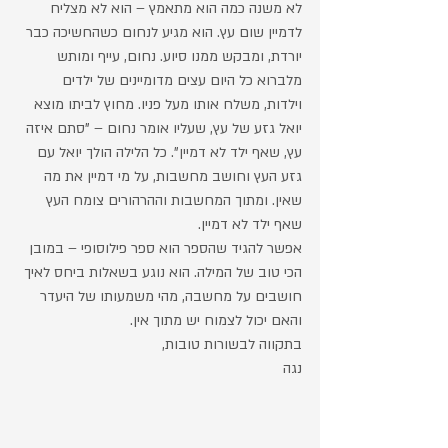
לא משנה כמה הוא מתאמץ – הוא לא מצליח 
לדמיין שום עץ. הוא מגיע לנחום כשהחשיכה כבר 
יורדת, ומבקש ממנו סיוע. נחום, עייף ומותש 
מלברוא כל היום עצים מדומיינים של ילדים 
וילדות, משלח אותו מעל פניו. מחוץ לביתו מוצא 
יואל גזע של עץ, שעליו אומר נחום – "סתם איזה 
עץ, שאף ילד לא דמיין". כל הלילה הולך יואל עם 
גזע העץ וחושב מחשבות, על מי דמיין את מה 
שאין. ומתוך המחשבות וההרהורים צומח העץ 
שאף ילד לא דמיין.
אפשר להגיד שהספר הוא ספר פילוסופי – במובן 
הכי טוב של המילה. הוא נוגע בשאלות ביחס לאיך 
חושבים על מחשבה, מהי משמעותו של היעדר 
והאם יכול לצמוח יש מתוך אין.
בתקווה לבשורות טובות,
נגה